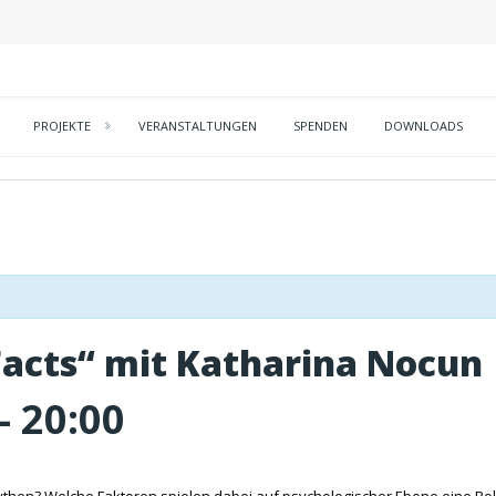
PROJEKTE
VERANSTALTUNGEN
SPENDEN
DOWNLOADS
 Facts“ mit Katharina Nocun
-
20:00
en? Welche Faktoren spielen dabei auf psychologischer Ebene eine Rol