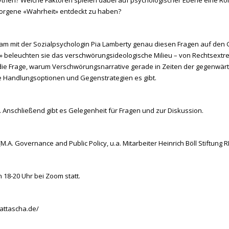
rborgene «Wahrheit» entdeckt zu haben?
nsam mit der Sozialpsychologin Pia Lamberty genau diesen Fragen auf den
s» beleuchten sie das verschwörungsideologische Milieu – von Rechtsext
f die Frage, warum Verschwörungsnarrative gerade in Zeiten der gegenwär
 Handlungsoptionen und Gegenstrategien es gibt.
Anschließend gibt es Gelegenheit für Fragen und zur Diskussion.
.A. Governance and Public Policy, u.a. Mitarbeiter Heinrich Böll Stiftung R
n 18-20 Uhr bei Zoom statt.
kattascha.de/