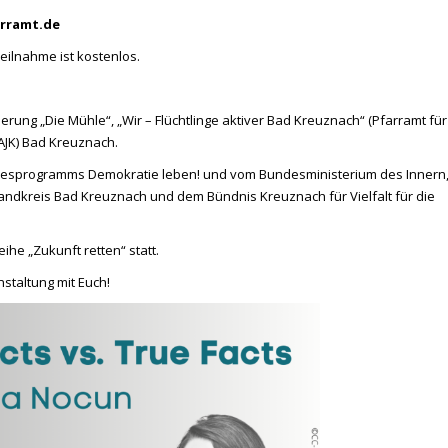
arramt.de
Teilnahme ist kostenlos.
rung „Die Mühle“, „Wir – Flüchtlinge aktiver Bad Kreuznach“ (Pfarramt für
(AJK) Bad Kreuznach.
desprogramms Demokratie leben! und vom Bundesministerium des Innern,
ndkreis Bad Kreuznach und dem Bündnis Kreuznach für Vielfalt für die
he „Zukunft retten“ statt.
staltung mit Euch!