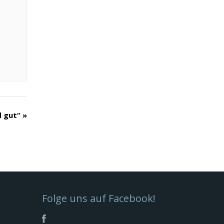
d gut“
»
Folge uns auf Facebook!