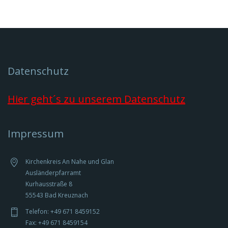
geöffnet)
Datenschutz
Hier geht´s zu unserem Datenschutz
Impressum
Kirchenkreis An Nahe und Glan
Ausländerpfarramt
Kurhausstraße 8
55543 Bad Kreuznach
Telefon: +49 671 8459152
Fax: +49 671 8459154