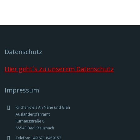
neuem
Fenster
geöffnet)
Datenschutz
Hier geht´s zu unserem Datenschutz
Impressum
Kirchenkreis An Nahe und Glan
Ausländerpfarramt
Kurhausstraße 8
55543 Bad Kreuznach
Telefon: +49 671 8459152