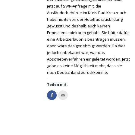
jetzt auf SWR-Anfrage mit, die
Ausländerbehörde im Kreis Bad Kreuznach
habe nichts von der Hotelfachausbildung
gewusst und deshalb auch keinen
Ermessensspielraum gehabt. Sie hätte dafür
eine Arbeitserlaubnis beantragen müssen,
dann wäre das genehmigt worden. Da dies
jedoch unbekannt war, war das
Abschiebeverfahren eingeleitet worden. Jetzt
gebe es keine Möglichkeit mehr, dass sie
nach Deutschland zurückkomme.
Teilen mit:
Klicke
Klicken,
hier,
um
um
dies
auf
einem
Facebook
Freund
zu
per
teilen
E-
(Wird
Mail
in
zu
neuem
senden
Fenster
(Wird
geöffnet)
in