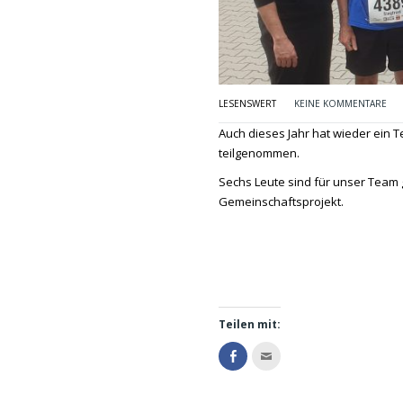
LESENSWERT
KEINE KOMMENTARE
Auch dieses Jahr hat wieder ein 
teilgenommen.
Sechs Leute sind für unser Team ge
Gemeinschaftsprojekt.
Teilen mit:
Klicke
Klicken,
hier,
um
um
dies
auf
einem
Facebook
Freund